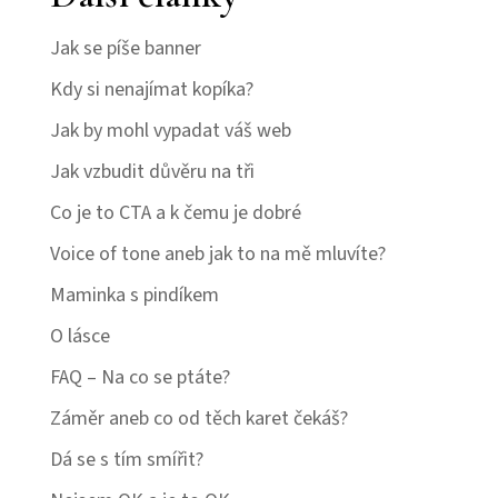
Jak se píše banner
Kdy si nenajímat kopíka?
Jak by mohl vypadat váš web
Jak vzbudit důvěru na tři
Co je to CTA a k čemu je dobré
Voice of tone aneb jak to na mě mluvíte?
Maminka s pindíkem
O lásce
FAQ – Na co se ptáte?
Záměr aneb co od těch karet čekáš?
Dá se s tím smířit?