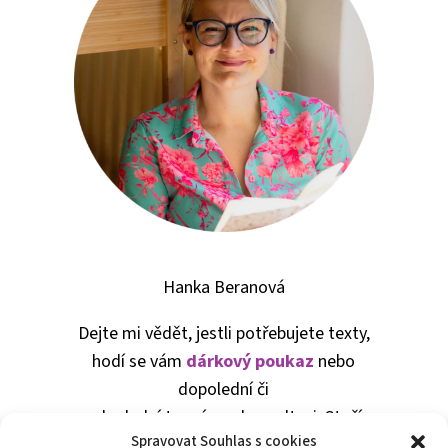
Hanka Beranová
Dejte mi vědět, jestli potřebujete texty,
hodí se vám
dárkový poukaz
nebo
dopolední či
odpolední termín na konzultaci. Stačí
Spravovat Souhlas s cookies
napsat na e-mail