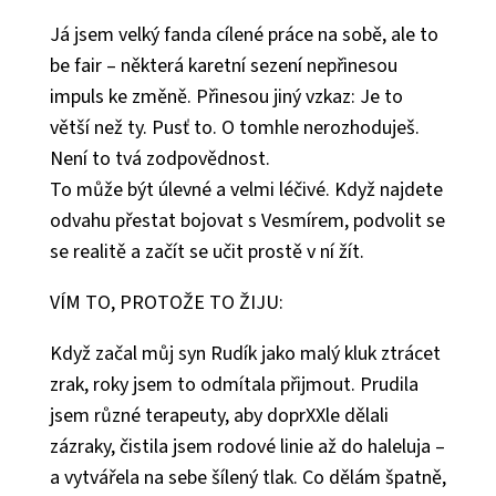
Já jsem velký fanda cílené práce na sobě, ale to
be fair – některá karetní sezení nepřinesou
impuls ke změně. Přinesou jiný vzkaz: Je to
větší než ty. Pusť to. O tomhle nerozhoduješ.
Není to tvá zodpovědnost.
To může být úlevné a velmi léčivé. Když najdete
odvahu přestat bojovat s Vesmírem, podvolit se
se realitě a začít se učit prostě v ní žít.
VÍM TO, PROTOŽE TO ŽIJU:
Když začal můj syn Rudík jako malý kluk ztrácet
zrak, roky jsem to odmítala přijmout. Prudila
jsem různé terapeuty, aby doprXXle dělali
zázraky, čistila jsem rodové linie až do haleluja –
a vytvářela na sebe šílený tlak. Co dělám špatně,