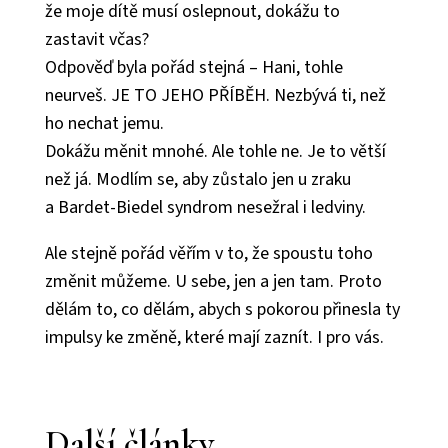
že moje dítě musí oslepnout, dokážu to
zastavit včas?
Odpověď byla pořád stejná – Hani, tohle
neurveš. JE TO JEHO PŘÍBĚH. Nezbývá ti, než
ho nechat jemu.
Dokážu měnit mnohé. Ale tohle ne. Je to větší
než já. Modlím se, aby zůstalo jen u zraku
a Bardet-Biedel syndrom nesežral i ledviny.
Ale stejně pořád věřím v to, že spoustu toho
změnit můžeme. U sebe, jen a jen tam. Proto
dělám to, co dělám, abych s pokorou přinesla ty
impulsy ke změně, které mají zaznít. I pro vás.
Další články